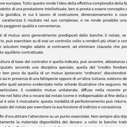
ne europea. Tutto questo rende l'idea della effettiva complessità della fig
rodotto di una prestazione intellettuale, ben si presta a essere concepit
ia giuridica, in cui il lavoro di costruzione, dimensionamento e co
, caratterizza il risultato nel suo complesso, e ne rende possibile una
 (o peggiore) qualità e convenienza.
tti di mutuo sono generalmente predisposti dalle banche; il notaio, se
o, può esercitare su di essi un controllo volto a renderli più chiari e com
e soluzioni meglio adatte ai contraenti, ad eliminare clausole che 
ato squilibrio contrattuale.
ruttura di base del contratto è quella indicata, può avvenire, abbastanza
ipulato secondo una disciplina speciale, quella del "credito fondiario
e ben poco da quella di un mutuo ipotecario "ordinario", discutendosi a
 sia in presenza di una fattispecie oppure di un'altra; tuttavia, esistono del
elle quali saranno evidenziate nelle schede illustrative che seguono. No
articolare, il cosidetto mutuo unilaterale, diffuso nella recente pra
te nel fatto che a recarsi dal notaio (come è indispensabile al fine della
ia) è solo il mutuatario: questa modalità di perfezionamento può ridurre,
spazio del notaio per esercitare la sua funzione di indirizzo e consulenza.
fin d'ora attirare l'attenzione su un punto essenziale. Non sempre alla s
amente la materiale disponibilità del denaro: a volte le banche tra