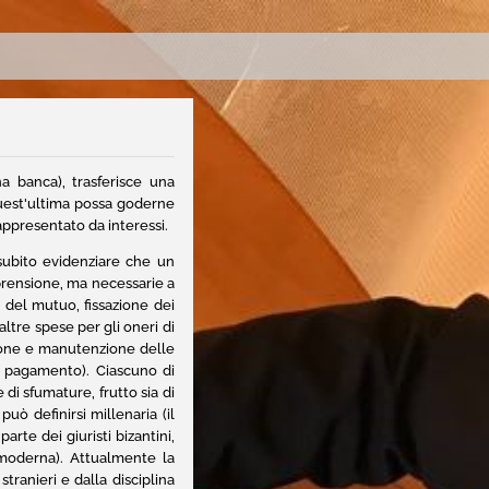
a banca), trasferisce una
 quest'ultima possa goderne
ppresentato da interessi.
 subito evidenziare che un
prensione, ma necessarie a
e del mutuo, fissazione dei
ltre spese per gli oneri di
azione e manutenzione delle
to pagamento). Ciascuno di
 di sfumature, frutto sia di
uò definirsi millenaria (il
rte dei giuristi bizantini,
tà moderna). Attualmente la
tranieri e dalla disciplina