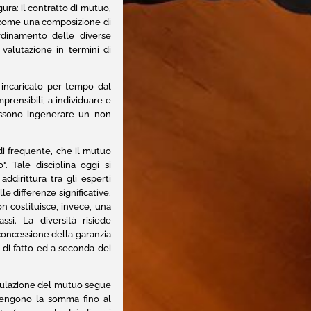
ura: il contratto di mutuo,
o come una composizione di
ordinamento delle diverse
 valutazione in termini di
 incaricato per tempo dal
prensibili, a individuare e
possono ingenerare un non
 di frequente, che il mutuo
". Tale disciplina oggi si
ddirittura tra gli esperti
le differenze significative,
n costituisce, invece, una
ssi. La diversità risiede
 concessione della garanzia
 di fatto ed a seconda dei
tipulazione del mutuo segue
ttengono la somma fino al