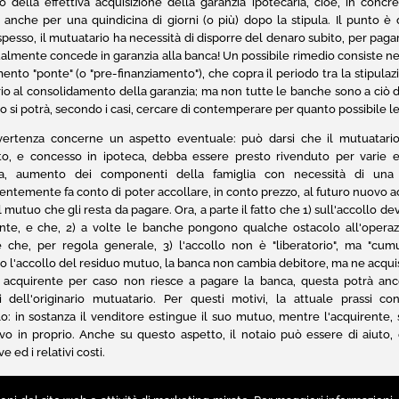
della effettiva acquisizione della garanzia ipotecaria, cioè, in concr
, anche per una quindicina di giorni (o più) dopo la stipula. Il punto è
spesso, il mutuatario ha necessità di disporre del denaro subito, per paga
almente concede in garanzia alla banca! Un possibile rimedio consiste ne
mento "ponte" (o "pre-finanziamento"), che copra il periodo tra la stipul
io al consolidamento della garanzia; ma non tutte le banche sono a ciò di
io si potrà, secondo i casi, cercare di contemperare per quanto possibile 
vertenza concerne un aspetto eventuale: può darsi che il mutuatari
to, e concesso in ipoteca, debba essere presto rivenduto per varie e
za, aumento dei componenti della famiglia con necessità di una 
ntemente fa conto di poter accollare, in conto prezzo, al futuro nuovo a
 mutuo che gli resta da pagare. Ora, a parte il fatto che 1) sull'accollo 
ente, e che, 2) a volte le banche pongono qualche ostacolo all'operaz
e che, per regola generale, 3) l'accollo non è "liberatorio", ma "cumul
o l'accollo del residuo mutuo, la banca non cambia debitore, ma ne acquisi
 acquirente per caso non riesce a pagare la banca, questa potrà anc
i dell'originario mutuatario. Per questi motivi, la attuale prassi c
llo: in sostanza il venditore estingue il suo mutuo, mentre l'acquirente,
o in proprio. Anche su questo aspetto, il notaio può essere di aiuto,
e ed i relativi costi.