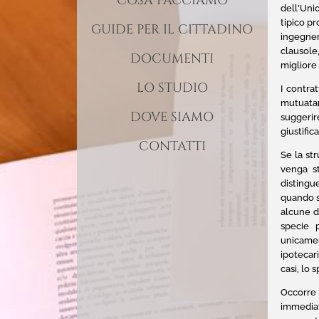
COSA FACCIAMO
dell'Unio
tipico p
GUIDE PER IL CITTADINO
ingegner
clausole
DOCUMENTI
migliore
LO STUDIO
I contra
mutuatari
DOVE SIAMO
suggerir
giustific
CONTATTI
Se la st
venga st
distingu
quando si
alcune d
specie p
unicamen
ipotecar
casi, lo 
Occorre 
immediat