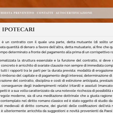
CHIESTA PREVENTIVO
CONTATTI
AUTOCERTIFICAZIONE
i ipotecari
 è un contratto con il quale una parte, detta mutuante (di solito un
ata quantità di denaro a favore dell'altra, detta mutuatario, al fine che
empo determinato a fronte del pagamento alla prima di un corrispettivo ra
ematizzata la struttura essenziale e la funzione del contratto, si deve
 concreto è arricchito di svariate clausole non sempre di immediata com
tutti i rapporti tra le parti per la durata prevista: modalità di erogazion
i rimborso del capitale e di pagamento degli interessi, determinazione di a
razione del contratto, disciplina e costi di estinzione anticipata, prest
, conseguenze degli inadempimenti relativi (ritardi) e assoluti (manca
petti è a sua volta caratterizzato da una notevole ricchezza di possibilità e
 regole moderne, sia di una meditazione dottrinale che a giusta ragione p
contemplato nel diritto romano classico ed è stato oggetto di studio da pa
isti medievali di diritto comune, dei giuristi delle codificazioni dell'e
 è ulteriormente arricchita da suggestioni e novità provenienti da Paesi s