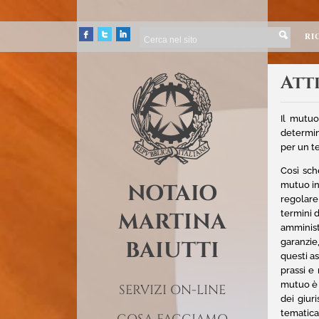
RI
Att
Il mutuo
determin
per un t
Così sch
NOTAIO
mutuo in
regolare 
MARTINA
termini d
amminist
BAIUTTI
garanzie
questi as
prassi e
mutuo è 
SERVIZI ON-LINE
dei giur
tematica