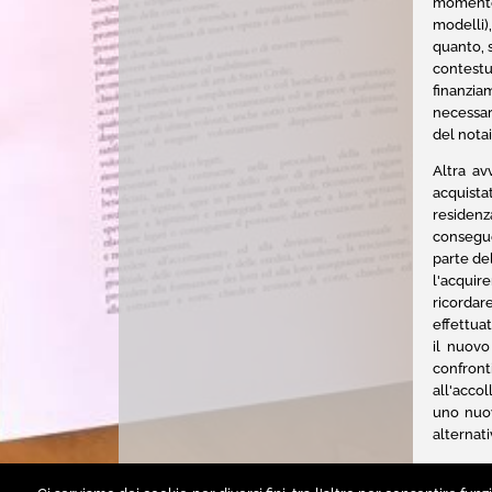
momento 
modelli)
quanto, 
contestu
finanzia
necessar
del nota
Altra av
acquista
residen
consegue
parte del
l'acquir
ricordar
effettuat
il nuovo
confront
all'acco
uno nuov
alternativ
Notaio Martina Baiutti