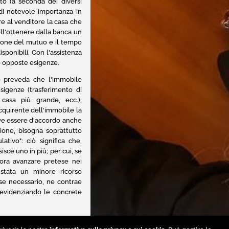
eto (a seconda dei diversi
 di notevole importanza in
re al venditore la casa che
ll'ottenere dalla banca un
azione del mutuo e il tempo
sponibili. Con l'assistenza
le opposte esigenze.
o preveda che l'immobile
sigenze (trasferimento di
casa più grande, ecc.);
cquirente dell'immobile la
deve essere d'accordo anche
ione, bisogna soprattutto
ativo": ciò significa che,
sce uno in più; per cui, se
ora avanzare pretese nei
onstata un minore ricorso
 se necessario, ne contrae
 evidenziando le concrete