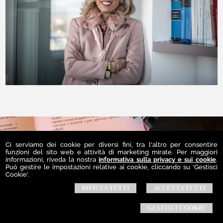
© 2026 Copyright Studio Notarile Martina Baiutti. Tutti i diritti riservati | P.IVA
Ci serviamo dei cookie per diversi fini, tra l'altro per consentire
02899310300 |
Privacy
-
Cookie Policy
-
Gestisci Cookie
-
Credits
funzioni del sito web e attività di marketing mirate. Per maggiori
informazioni, riveda la nostra
informativa sulla privacy e sui cookie
.
Può gestire le impostazioni relative ai cookie, cliccando su 'Gestisci
Cookie'.
RIFIUTA TUTTI
ACCETTA TUTTI
GESTISCI COOKIE